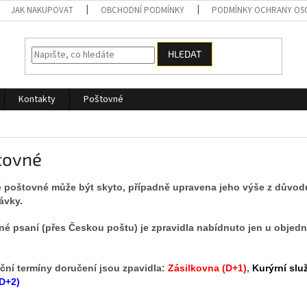
JAK NAKUPOVAT
OBCHODNÍ PODMÍNKY
PODMÍNKY OCHRANY OS
HLEDAT
Kontakty
Poštovné
tovné
é poštovné může být skyto, případně upravena jeho výše z důvo
ávky.
né psaní (přes Českou poštu) je zpravidla nabídnuto jen u objed
ční termíny doručení jsou zpavidla:
Zásilkovna (D+1)
,
Kurýrní slu
(D+2)