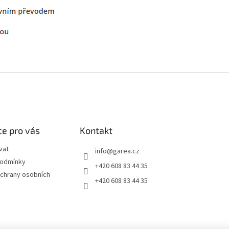
e pro vás
Kontakt
vat
info
@
garea.cz
podmínky
+420 608 83 44 35
chrany osobních
+420 608 83 44 35