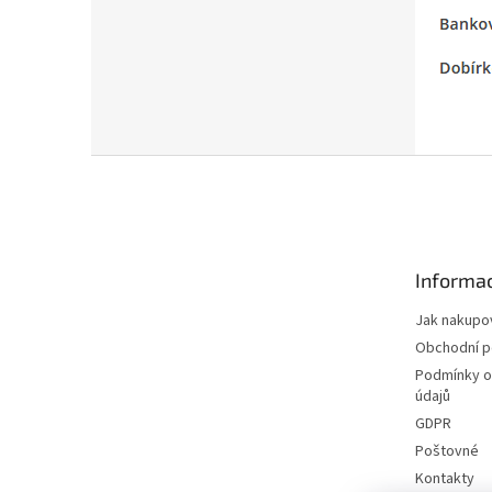
Z
á
p
a
t
Informac
í
Jak nakupo
Obchodní 
Podmínky o
údajů
GDPR
Poštovné
Kontakty