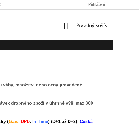
OBNÍCH ÚDAJŮ
GDPR
POŠTOVNÉ
Přihlášení
KONTAKTY
NÁKUPNÍ
Prázdný košík
KOŠÍK
du váhy, množství nebo ceny provedené
návek drobného zboží v úhrnné výši max 300
žby (
Gais
,
DPD
,
In-Time
) (D+1 až D+2),
Česká