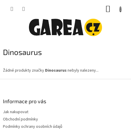
Přejít
NÁKUP
na
obsah
KOŠÍK
Dinosaurus
Žádné produkty značky
Dinosaurus
nebyly nalezeny...
Z
á
p
a
Informace pro vás
t
Jak nakupovat
í
Obchodní podmínky
Podmínky ochrany osobních údajů