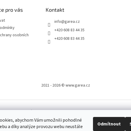
e pro vás
Kontakt
vat
info
@
garea.cz
podmínky
+420 608 83 44 35
chrany osobních
+420 608 83 44 35
2021 - 2026 © www.garea.cz
.
Upravit nastavení cookies
ookies, abychom Vám umožnili pohodlné
Odmítnout
cz po celé ČR, kde je možné platit i v hotovosti.
ebu a díky analýze provozu webu neustále