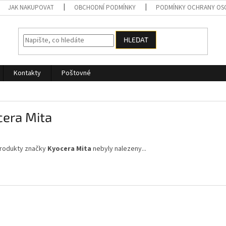
JAK NAKUPOVAT
OBCHODNÍ PODMÍNKY
PODMÍNKY OCHRANY OS
HLEDAT
Kontakty
Poštovné
cera Mita
rodukty značky
Kyocera Mita
nebyly nalezeny...