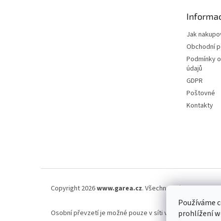
n
t
e
Informac
í
l
Jak nakupo
Obchodní 
Podmínky o
údajů
GDPR
Poštovné
Kontakty
Copyright 2026
www.garea.cz
. Všechna práva vyhrazena
Používáme c
Osobní převzetí je možné pouze v síti výdejen Zasilkovna.
prohlížení w