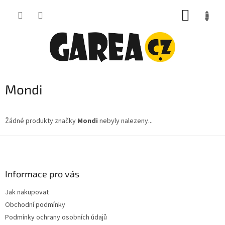
Přejít
NÁKUP
na
obsah
KOŠÍK
Mondi
Žádné produkty značky
Mondi
nebyly nalezeny...
Z
á
p
a
Informace pro vás
t
Jak nakupovat
í
Obchodní podmínky
Podmínky ochrany osobních údajů