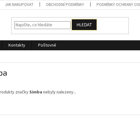
JAK NAKUPOVAT
OBCHODNÍ PODMÍNKY
PODMÍNKY OCHRANY OS
HLEDAT
Kontakty
Poštovné
ba
rodukty značky
Simba
nebyly nalezeny...