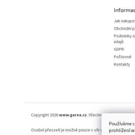
n
t
e
Informac
í
l
Jak nakupo
Obchodní 
Podmínky o
údajů
GDPR
Poštovné
Kontakty
Copyright 2026
www.garea.cz
. Všechna práva vyhrazena
Používáme c
Osobní převzetí je možné pouze v síti výdejen Zasilkovna.
prohlížení w