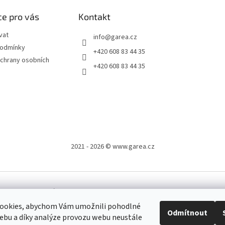
e pro vás
Kontakt
vat
info
@
garea.cz
podmínky
+420 608 83 44 35
chrany osobních
+420 608 83 44 35
2021 - 2026 © www.garea.cz
.
Upravit nastavení cookies
ookies, abychom Vám umožnili pohodlné
Odmítnout
cz po celé ČR, kde je možné platit i v hotovosti.
ebu a díky analýze provozu webu neustále