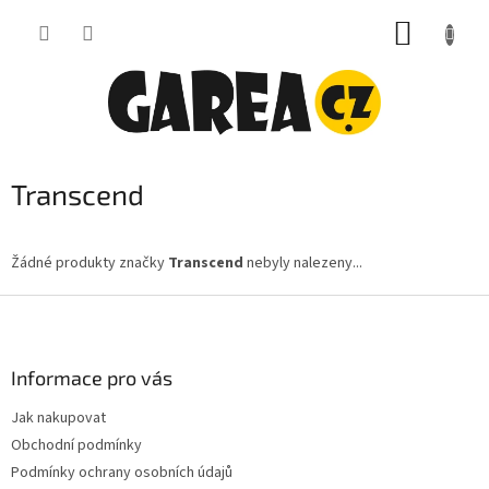
Přejít
NÁKUP
na
obsah
KOŠÍK
Transcend
Žádné produkty značky
Transcend
nebyly nalezeny...
Z
á
p
a
Informace pro vás
t
Jak nakupovat
í
Obchodní podmínky
Podmínky ochrany osobních údajů