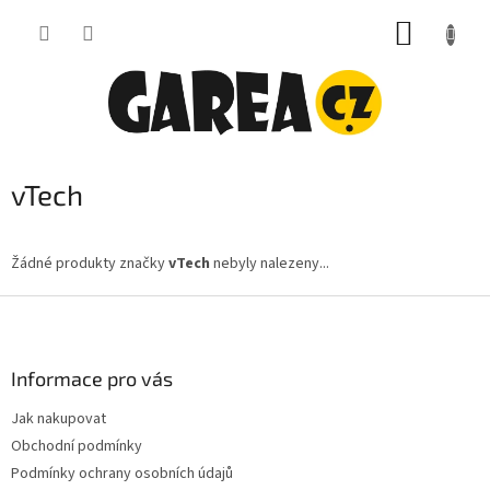
Přejít
NÁKUP
na
obsah
KOŠÍK
vTech
Žádné produkty značky
vTech
nebyly nalezeny...
Z
á
p
a
Informace pro vás
t
Jak nakupovat
í
Obchodní podmínky
Podmínky ochrany osobních údajů