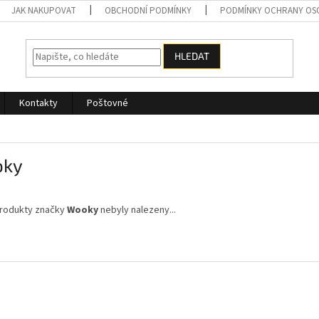
JAK NAKUPOVAT
OBCHODNÍ PODMÍNKY
PODMÍNKY OCHRANY OS
HLEDAT
Kontakty
Poštovné
ky
rodukty značky
Wooky
nebyly nalezeny...