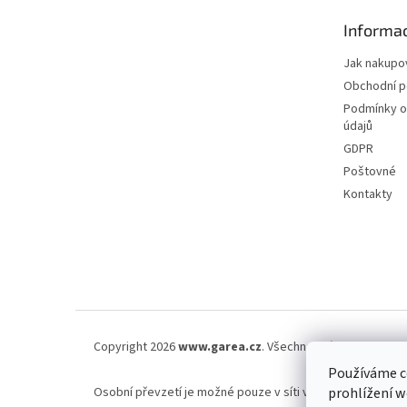
n
t
e
Informac
í
l
Jak nakupo
Obchodní 
Podmínky o
údajů
GDPR
Poštovné
Kontakty
Copyright 2026
www.garea.cz
. Všechna práva vyhrazena
Používáme c
Osobní převzetí je možné pouze v síti výdejen Zasilkovna.
prohlížení w