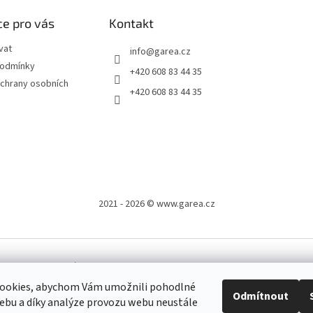
e pro vás
Kontakt
vat
info
@
garea.cz
podmínky
+420 608 83 44 35
chrany osobních
+420 608 83 44 35
2021 - 2026 © www.garea.cz
.
Upravit nastavení cookies
ookies, abychom Vám umožnili pohodlné
Odmítnout
cz po celé ČR, kde je možné platit i v hotovosti.
ebu a díky analýze provozu webu neustále